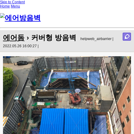
Skip to Content
Home
Menu
에어돔
› 커버형 방음벽
helpweb_airbarrier |
2022.05.26 16:00:27 |