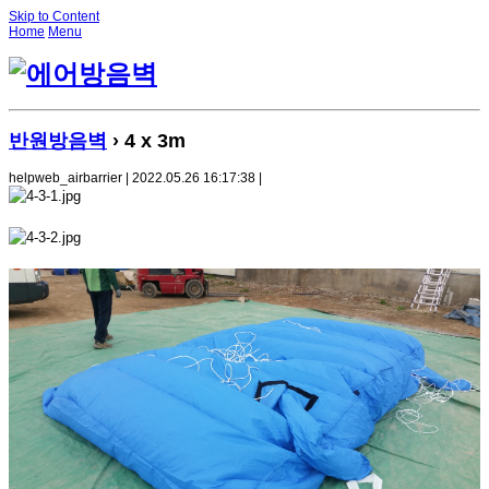
Skip to Content
Home
Menu
반원방음벽
› 4 x 3m
helpweb_airbarrier | 2022.05.26 16:17:38 |